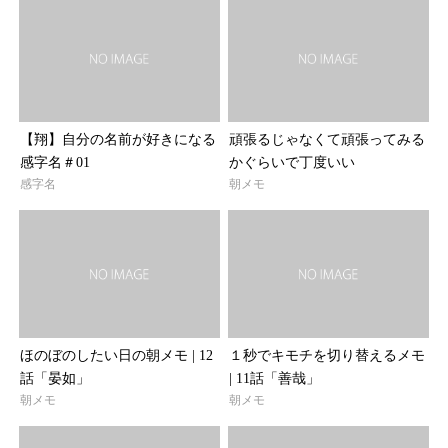
【翔】自分の名前が好きになる
頑張るじゃなくて頑張ってみる
感字名＃01
かぐらいで丁度いい
感字名
朝メモ
ほのぼのしたい日の朝メモ | 12
１秒でキモチを切り替えるメモ
話「晏如」
| 11話「善哉」
朝メモ
朝メモ