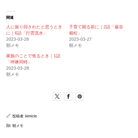
ッ
c
ク
e
し
b
て
o
T
o
関連
w
k
i
で
人に振り回されたと思うとき
子育て困る前に｜2話「厳谷
t
共
t
有
に｜6話「行雲流水」
栽松」
e
す
2023-03-28
2023-03-27
r
る
で
に
朝メモ
朝メモ
共
は
有
ク
家族のことで焦るとき｜1話
(
リ
新
ッ
「啐啄同時」
し
ク
2023-03-28
い
し
ウ
て
朝メモ
ィ
く
ン
だ
ド
さ
ウ
い
で
(
開
新
き
し
ま
い
す
ウ
)
ィ
ン
投稿者:
kimicle
ド
ウ
朝メモ
で
開
き